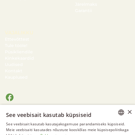
Järelmaks
Garantii
VAJALIKKU
Ettevõttest
Tule tööle!
Püsikliendile
Kinkekaardid
Uudised
Kontakt
Kauplused
×
See veebisait kasutab küpsiseid
See veebisait kasutab kasutajakogemuse parandamiseks küpsiseid.
ESTONIAN
Meie veebisaiti kasutades nõustute kooskõlas meie küpsisepoliitikaga