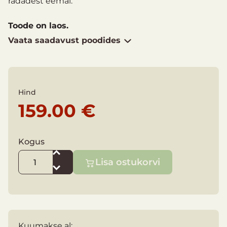
radadest eemal.
Toode on laos.
Vaata saadavust poodides
Hind
159.00 €
Kogus
Lisa ostukorvi
Kuumakse al: