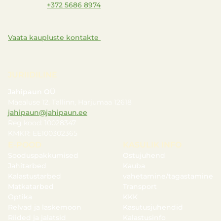
+372 5686 8974
Vaata kaupluste kontakte
JURIIDILINE
Jahipaun OÜ
Mäealuse 12, Tallinn, Harjumaa 12618
jahipaun@jahipaun.ee
Reg kood: 10028347
KMKR: EE100302365
E-POOD
KASULIK INFO
Sooduspakkumised
Ostujuhend
Jahitarbed
Kauba
Kalastustarbed
vahetamine/tagastamine
Matkatarbed
Transport
Optika
KKK
Relvad ja laskemoon
Kasutusjuhendid
Riided ja jalatsid
Kalastusinfo