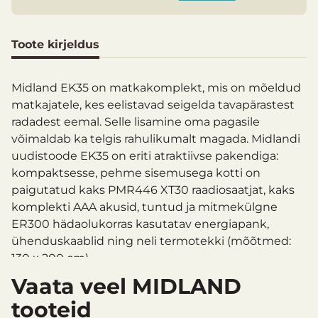
Toote kirjeldus
Midland EK35 on matkakomplekt, mis on mõeldud
matkajatele, kes eelistavad seigelda tavapärastest
radadest eemal. Selle lisamine oma pagasile
võimaldab ka telgis rahulikumalt magada. Midlandi
uudistoode EK35 on eriti atraktiivse pakendiga:
kompaktsesse, pehme sisemusega kotti on
paigutatud kaks PMR446 XT30 raadiosaatjat, kaks
komplekti AAA akusid, tuntud ja mitmekülgne
ER300 hädaolukorras kasutatav energiapank,
ühenduskaablid ning neli termotekki (mõõtmed:
130 x 200 cm).
Vaata veel MIDLAND
Elupäästev komplekt Midland EK35:
tooteid
Võimaldab suhelda raadioteel kuni 6 km