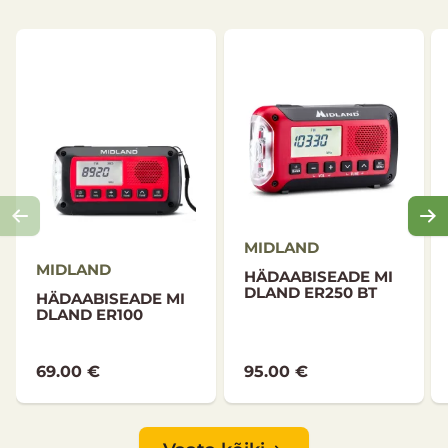
kaugusele XT30 raadiosaatjaga
Lihtne kaasaskantavate seadmete laadimine
tänu ER300 seadmele, mis tänu võimsale
energiapanga funktsioonile muudab selle
asendamatuks hädaolukorra seadmeks (sh LED-
taskulamp ja AM/FM-raadiovastuvõtja, võimalus
laadida sisemist akut ka käsidünamoga).
Komplektiga kaasas olevad termotekid kaitsevad
külma eest ja võimaldavad samal ajal tänu
päikesepeegeldusele kaugelt märku anda oma
MIDLAND
asukohast.
MIDLAND
HÄDAABISEADE MI
DLAND ER250 BT
Mis on komplektis:
HÄDAABISEADE MI
DLAND ER100
2 x PMR446 XT30 transiiverit
2 komplekti AAA akusid
69.00 €
95.00 €
tuntud mitmekülgne ER300 hädaolukorras
kasutatav energiapank
ühenduskaablid