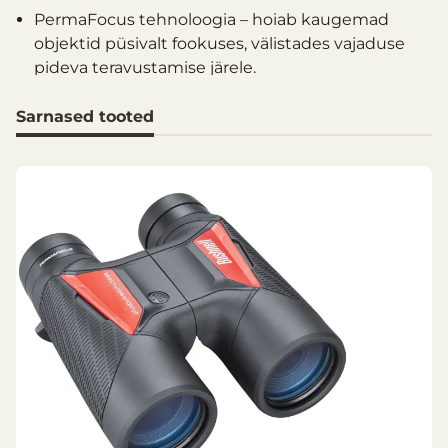
PermaFocus tehnoloogia – hoiab kaugemad
objektid püsivalt fookuses, välistades vajaduse
pideva teravustamise järele.
Lämmastikuga täidetud udukindlus – lämmastik
binokli sees takistab sisemiste optiliste pindade
Sarnased tooted
uduseks muutumist niiskuse või kiire
temperatuurimuutuse tõttu.
Mitmekihiline optika – kõikide läätsede pindadele
kantud mitmekihilised katted suurendavad
valguse läbilaskvust ja pildi eredust.
Suurendus
8x
Objektiivi läbimõõt
32 mm
Prisma süsteem
Katusprisma
Prisma klaas
BAK-4
Vaateväli (m @ 1000 m)
127 m