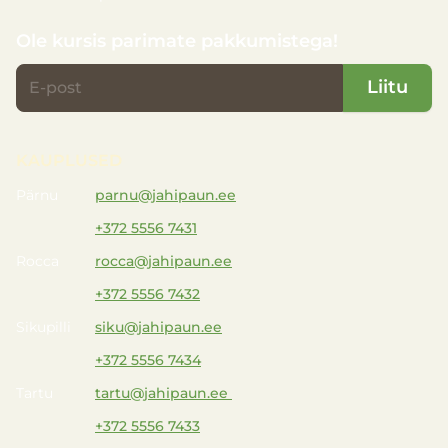
Ole kursis parimate pakkumistega!
Liitu
KAUPLUSED
Pärnu
parnu@jahipaun.ee
+372 5556 7431
Rocca
rocca@jahipaun.ee
+372 5556 7432
Sikupilli
siku@jahipaun.ee
+372 5556 7434
Tartu
tartu@jahipaun.ee
+372 5556 7433