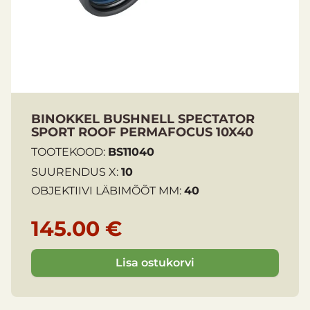
Väljundpupill
4,0 mm
Lähim fookuskaugus
Silma kaugus
13 mm
Kaal
430 g
BINOKKEL BUSHNELL SPECTATOR
Pikkus
120 mm
SPORT ROOF PERMAFOCUS 10X40
TOOTEKOOD:
BS11040
Veekindlus
IPX4
SUURENDUS X:
10
Ühildub statiiviga
Ei
OBJEKTIIVI LÄBIMÕÕT MM:
40
Silmapadjad
Keeratavad üles (Twist-u
145.00 €
Läätse kate
Mitmekihiline (Multi-Coa
Lisa ostukorvi
Komplektis
Bushnell Spectator Sport 8x32