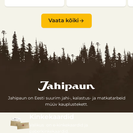
Vaata kõiki
Jahipaun on Eesti suurim jahi-, kalastus- ja matkatarbeid
müüv kauplustekett.
Kinkekaardid
Valikus on e-kinkekaardid ja
paberkinkekaardid.