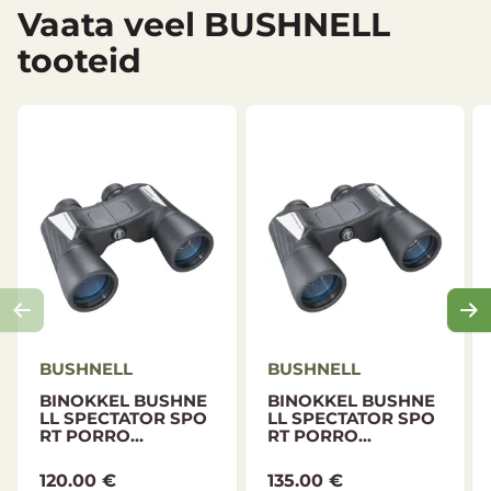
Polsterdatud kaelarihm
Vaata veel BUSHNELL
Pehme vutlar, mida saab kinnitada vööle
tooteid
Punased, valged, sinised ja mustad dekoratiivsed
sisetükid
BUSHNELL
BUSHNELL
BINOKKEL BUSHNE
BINOKKEL BUSHNE
LL SPECTATOR SPO
LL SPECTATOR SPO
RT PORRO...
RT PORRO...
120.00 €
135.00 €