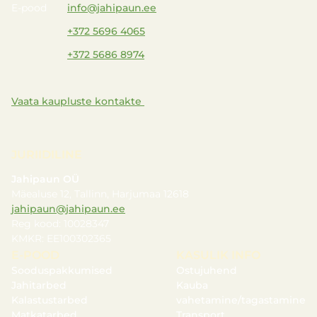
E-pood
info@jahipaun.ee
+372 5696 4065
+372 5686 8974
Vaata kaupluste kontakte
JURIIDILINE
Jahipaun OÜ
Mäealuse 12, Tallinn, Harjumaa 12618
jahipaun@jahipaun.ee
Reg kood: 10028347
KMKR: EE100302365
E-POOD
KASULIK INFO
Sooduspakkumised
Ostujuhend
Jahitarbed
Kauba
Kalastustarbed
vahetamine/tagastamine
Matkatarbed
Transport