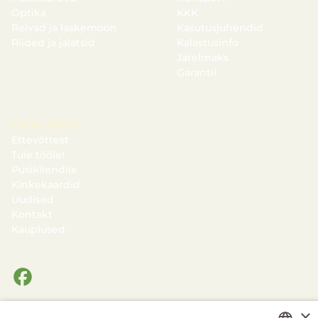
Optika
KKK
Relvad ja laskemoon
Kasutusjuhendid
Riided ja jalatsid
Kalastusinfo
Järelmaks
Garantii
VAJALIKKU
Ettevõttest
Tule tööle!
Püsikliendile
Kinkekaardid
Uudised
Kontakt
Kauplused
×