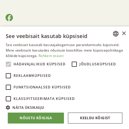
×
See veebisait kasutab küpsiseid
See veebisait kasutab kasutajakogemuse parandamiseks küpsiseid.
ESTONIAN
Meie veebisaiti kasutades nõustute kooskõlas meie küpsisepoliitikaga
kõikide küpsistega.
Rohkem teavet
© 2026 Jahipaun OÜ
ENGLISH
Privaatsus- ja andmekaitse
HÄDAVAJALIKUD KÜPSISED
JÕUDLUSKÜPSISED
RUSSIAN
Garantii
REKLAAMKÜPSISED
FUNKTSIONAALSED KÜPSISED
KLASSIFITSEERIMATA KÜPSISED
NÄITA ÜKSIKASJU
NÕUSTU KÕIGIGA
KEELDU KÕIGIST