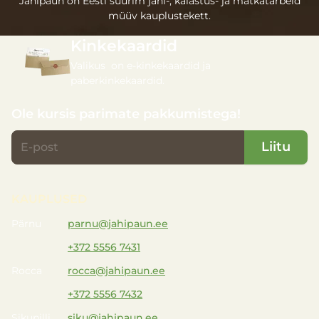
Jahipaun on Eesti suurim jahi-, kalastus- ja matkatarbeid
müüv kauplustekett.
Kinkekaardid
Valikus on e-kinkekaardid ja
paberkinkekaardid.
Ole kursis parimate pakkumistega!
Liitu
KAUPLUSED
Pärnu
parnu@jahipaun.ee
+372 5556 7431
Rocca
rocca@jahipaun.ee
+372 5556 7432
Sikupilli
siku@jahipaun.ee