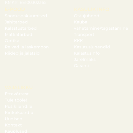
KMKR: EE100302365
E-POOD
KASULIK INFO
Sooduspakkumised
Ostujuhend
Jahitarbed
Kauba
Kalastustarbed
vahetamine/tagastamine
Matkatarbed
Transport
Optika
KKK
Relvad ja laskemoon
Kasutusjuhendid
Riided ja jalatsid
Kalastusinfo
Järelmaks
Garantii
VAJALIKKU
Ettevõttest
Tule tööle!
Püsikliendile
Kinkekaardid
Uudised
Kontakt
Kauplused