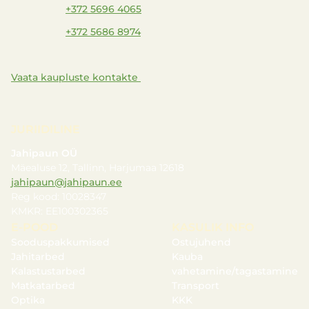
+372 5696 4065
+372 5686 8974
Vaata kaupluste kontakte
JURIIDILINE
Jahipaun OÜ
Mäealuse 12, Tallinn, Harjumaa 12618
jahipaun@jahipaun.ee
Reg kood: 10028347
KMKR: EE100302365
E-POOD
KASULIK INFO
Sooduspakkumised
Ostujuhend
Jahitarbed
Kauba
Kalastustarbed
vahetamine/tagastamine
Matkatarbed
Transport
Optika
KKK