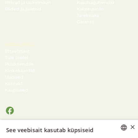
Relvad ja laskemoon
Kasutusjuhendid
Riided ja jalatsid
Kalastusinfo
Järelmaks
Garantii
VAJALIKKU
Ettevõttest
Tule tööle!
Püsikliendile
Kinkekaardid
Uudised
Kontakt
Kauplused
×
See veebisait kasutab küpsiseid