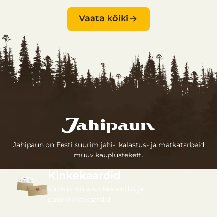
Vaata kõiki
Jahipaun on Eesti suurim jahi-, kalastus- ja matkatarbeid
müüv kauplustekett.
Kinkekaardid
Valikus on e-kinkekaardid ja
paberkinkekaardid.