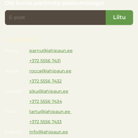
Ole kursis parimate pakkumistega!
Liitu
KAUPLUSED
Pärnu
parnu@jahipaun.ee
+372 5556 7431
Rocca
rocca@jahipaun.ee
+372 5556 7432
Sikupilli
siku@jahipaun.ee
+372 5556 7434
Tartu
tartu@jahipaun.ee
+372 5556 7433
E-pood
info@jahipaun.ee