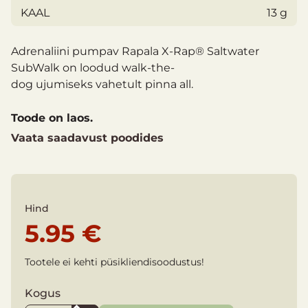
KAAL
13 g
Adrenaliini pumpav Rapala X-Rap® Saltwater
SubWalk on loodud walk-the-
dog ujumiseks vahetult pinna all.
Toode on laos.
Vaata saadavust poodides
Hind
5.95 €
Tootele ei kehti püsikliendisoodustus!
Kogus