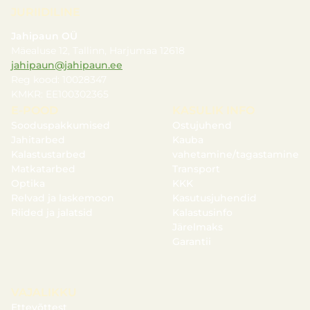
JURIIDILINE
Jahipaun OÜ
Mäealuse 12, Tallinn, Harjumaa 12618
jahipaun@jahipaun.ee
Reg kood: 10028347
KMKR: EE100302365
E-POOD
KASULIK INFO
Sooduspakkumised
Ostujuhend
Jahitarbed
Kauba
Kalastustarbed
vahetamine/tagastamine
Matkatarbed
Transport
Optika
KKK
Relvad ja laskemoon
Kasutusjuhendid
Riided ja jalatsid
Kalastusinfo
Järelmaks
Garantii
VAJALIKKU
Ettevõttest