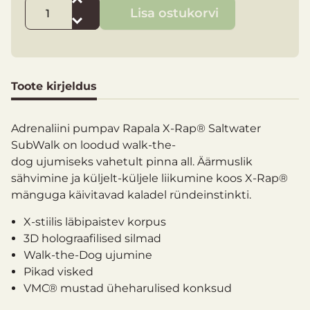
Lisa ostukorvi
Toote kirjeldus
Adrenaliini pumpav Rapala X-Rap® Saltwater
SubWalk on loodud walk-the-
dog ujumiseks vahetult pinna all. Äärmuslik
sähvimine ja küljelt-küljele liikumine koos X-Rap®
mänguga käivitavad kaladel ründeinstinkti.
X-stiilis läbipaistev korpus
3D holograafilised silmad
Walk-the-Dog ujumine
Pikad visked
VMC® mustad üheharulised konksud
Ujumissügavus: 0-0,6 m