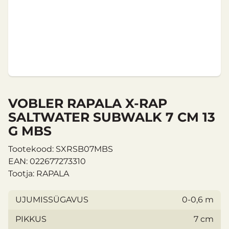
VOBLER RAPALA X-RAP
SALTWATER SUBWALK 7 CM 13
G MBS
Tootekood: SXRSB07MBS
EAN: 022677273310
Tootja: RAPALA
UJUMISSÜGAVUS
0-0,6 m
PIKKUS
7 cm