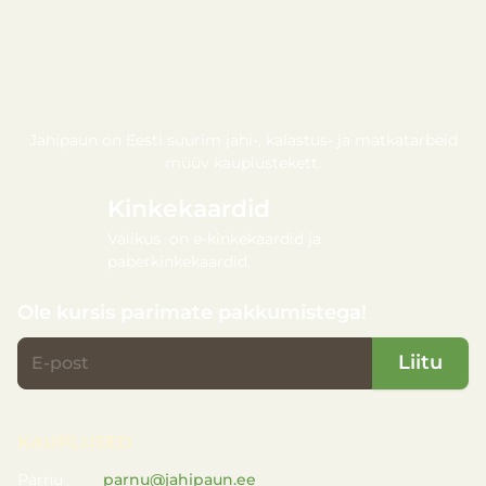
Jahipaun on Eesti suurim jahi-, kalastus- ja matkatarbeid
müüv kauplustekett.
Kinkekaardid
Valikus on e-kinkekaardid ja
paberkinkekaardid.
Ole kursis parimate pakkumistega!
Liitu
KAUPLUSED
Pärnu
parnu@jahipaun.ee