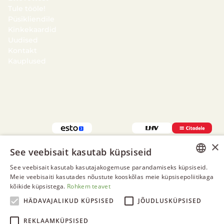
Tule tööle!
Püsikliendile
Kinkekaardid
Uudised
Kontakt
Kauplused
×
See veebisait kasutab küpsiseid
See veebisait kasutab kasutajakogemuse parandamiseks küpsiseid.
ESTONIAN
Meie veebisaiti kasutades nõustute kooskõlas meie küpsisepoliitikaga
© 2026 Jahipaun OÜ
kõikide küpsistega.
Rohkem teavet
ENGLISH
Privaatsus- ja andmekaitse
HÄDAVAJALIKUD KÜPSISED
JÕUDLUSKÜPSISED
Garantii
RUSSIAN
REKLAAMKÜPSISED