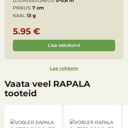
UJUMISSÜGAVUS:
0-0,6 m
PIKKUS:
7 cm
KAAL:
13 g
5.95 €
Lisa ostukorvi
Lae rohkem
Vaata veel RAPALA
tooteid