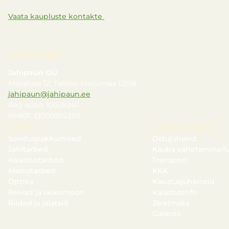
Vaata kaupluste kontakte
JURIIDILINE
Jahipaun OÜ
Mäealuse 12, Tallinn, Harjumaa 12618
jahipaun@jahipaun.ee
Reg kood: 10028347
KMKR: EE100302365
E-POOD
KASULIK INFO
Sooduspakkumised
Ostujuhend
Jahitarbed
Kauba vahetamine/t
Kalastustarbed
Transport
Matkatarbed
KKK
Optika
Kasutusjuhendid
Relvad ja laskemoon
Kalastusinfo
Riided ja jalatsid
Järelmaks
Garantii