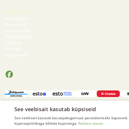
VAJALIKKU
Ettevõttest
Tule tööle!
Püsikliendile
Kinkekaardid
Uudised
Kontakt
Kauplused
© 2026 Jahipaun OÜ
Privaatsus- ja andmekaitse
See veebisait kasutab küpsiseid
Garantii
See veebisait kasutab kasutajakogemuse parandamiseks küpsiseid. 
küpsisepoliitikaga kõikide küpsistega.
Rohkem teavet