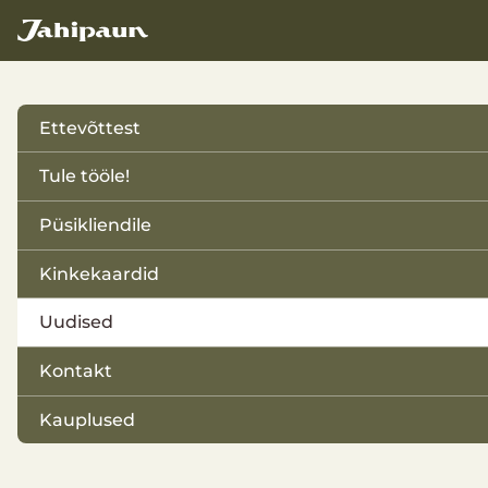
Ettevõttest
Tutvustus
Tule tööle!
Koostööpartnerid ja sõbrad
Püsikliendile
Tegevusvaldkond
Kinkekaardid
E-kinkekaart
Uudised
Paberkinkekaart
Kontakt
Kauplused
Kauplus Sikupilli Keskuses