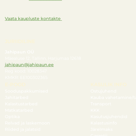
Vaata kaupluste kontakte
JURIIDILINE
Jahipaun OÜ
Mäealuse 12, Tallinn, Harjumaa 12618
jahipaun@jahipaun.ee
Reg kood: 10028347
KMKR: EE100302365
E-POOD
KASULIK INFO
Sooduspakkumised
Ostujuhend
Jahitarbed
Kauba vahetamine/t
Kalastustarbed
Transport
Matkatarbed
KKK
Optika
Kasutusjuhendid
Relvad ja laskemoon
Kalastusinfo
Riided ja jalatsid
Järelmaks
Garantii