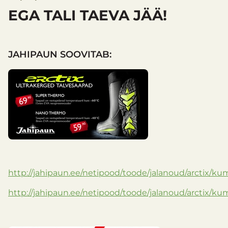
EGA TALI TAEVA JÄÄ!
JAHIPAUN SOOVITAB:
http://jahipaun.ee/netipood/toode/jalanoud/arctix/k
http://jahipaun.ee/netipood/toode/jalanoud/arctix/k