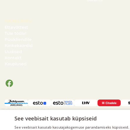
VAJALIKKU
Ettevõttest
Tule tööle!
Püsikliendile
Kinkekaardid
Uudised
Kontakt
Kauplused
© 2026 Jahipaun OÜ
Privaatsus- ja andmekaitse
See veebisait kasutab küpsiseid
Garantii
See veebisait kasutab kasutajakogemuse parandamiseks küpsiseid. 