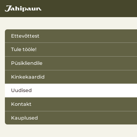
Ettevõttest
Tutvustus
Tule tööle!
Koostööpartnerid ja sõbrad
Püsikliendile
Tegevusvaldkond
Kinkekaardid
E-kinkekaart
Uudised
Paberkinkekaart
Kontakt
Kauplused
Kauplus Sikupilli Keskuses