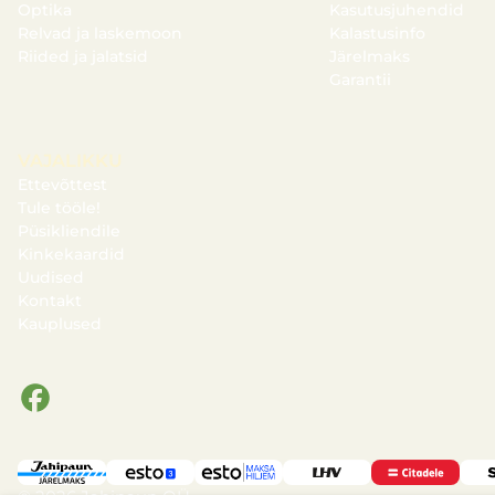
Optika
Kasutusjuhendid
Relvad ja laskemoon
Kalastusinfo
Riided ja jalatsid
Järelmaks
Garantii
VAJALIKKU
Ettevõttest
Tule tööle!
Püsikliendile
Kinkekaardid
Uudised
Kontakt
Kauplused