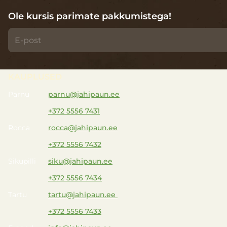
Ole kursis parimate pakkumistega!
KAUPLUSED
Pärnu
parnu@jahipaun.ee
+372 5556 7431
Rocca
rocca@jahipaun.ee
+372 5556 7432
Sikupilli
siku@jahipaun.ee
+372 5556 7434
Tartu
tartu@jahipaun.ee
+372 5556 7433