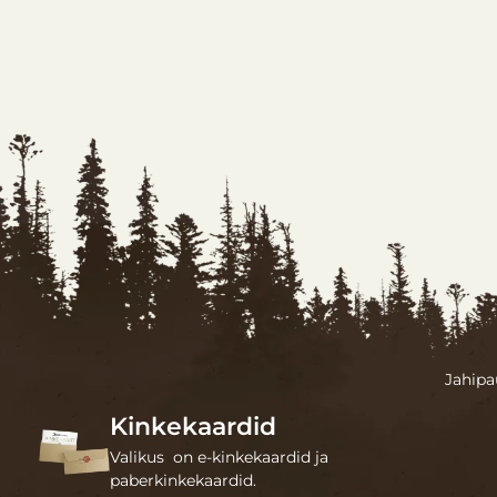
Jahipa
Kinkekaardid
Valikus on e-kinkekaardid ja
paberkinkekaardid.