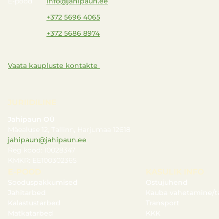
E-pood
info@jahipaun.ee
+372 5696 4065
+372 5686 8974
Vaata kaupluste kontakte
JURIIDILINE
Jahipaun OÜ
Mäealuse 12, Tallinn, Harjumaa 12618
jahipaun@jahipaun.ee
Reg kood: 10028347
KMKR: EE100302365
E-POOD
KASULIK INFO
Sooduspakkumised
Ostujuhend
Jahitarbed
Kauba vahetamine/t
Kalastustarbed
Transport
Matkatarbed
KKK