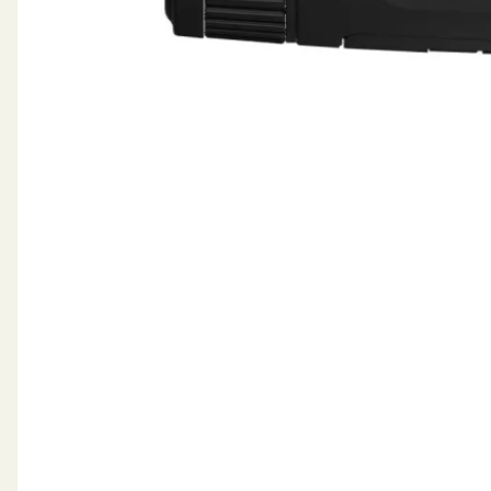
andes vabaduse kasutada seadet nii kaua kui vaja nin
Uus rakendus
Uus rakendus „ThermTec Outdoor“ on täiustatud uue d
faile, uuendada püsivara, muuta seadeid ja palju muud l
Ülitugev pildi stabiilsus
Wild seeria vabastab jahimehed sagedastest pildikorrig
Ergonoomiline juhtkangi kasutamine
Lihtne juhtkang võimaldab kiiret juurdepääsu põhifunk
Käepaela disain
Kaotuskindel käepael, mis on valmistatud parimast n
maha kukkumise.
Pikk avastamiskaugus kuni 2600 m
Maksimaalse 50 mm objektiivi ja täiustatud algoritm
Tehnilised andmed