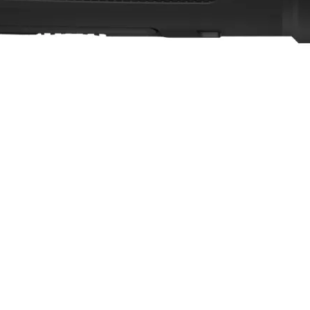
g võimaldades keskenduda jahile ilma katkestusteta.
isaini ja funktsioonidega, võimaldades põnevaid hetki 
ihtsalt ja tõhusalt.
eerimistest sihtimisel, hoides pildi stabiilsena vähemalt
tsioonidele ning kiiret navigeerimist kõigi teiste funkt
ahast, on nahasõbralikult pehme ja sile, pakkudes maks
iga saavutab seade erakordse avastamiskauguse kuni 260