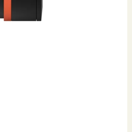
otse mobiilseadmesse jagada, vaadata salvestatud
 1 tund pärast igat korrigeerimist ilma katkestusteta.
sioonide juurde.
imaalset mugavust ning hoides ära seadme juhusliku
0 meetrit täielikus pimeduses.