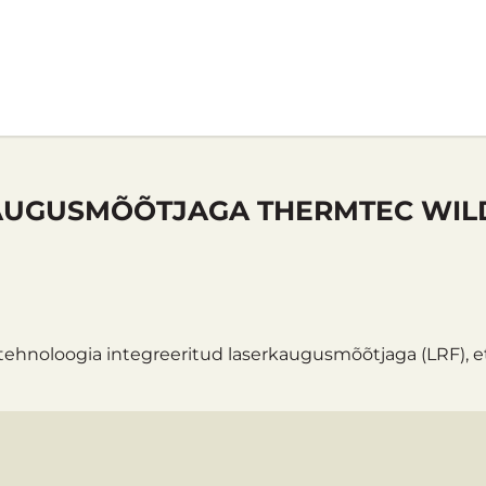
GUSMÕÕTJAGA THERMTEC WILD 6
tehnoloogia integreeritud laserkaugusmõõtjaga (LRF), e