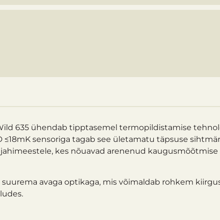
d 635 ühendab tipptasemel termopildistamise tehnoloo
 ≤18mK sensoriga tagab see ületamatu täpsuse sihtmärk
dud jahimeestele, kes nõuavad arenenud kaugusmõõtmise 
uurema avaga optikaga, mis võimaldab rohkem kiirgust, t
ludes.