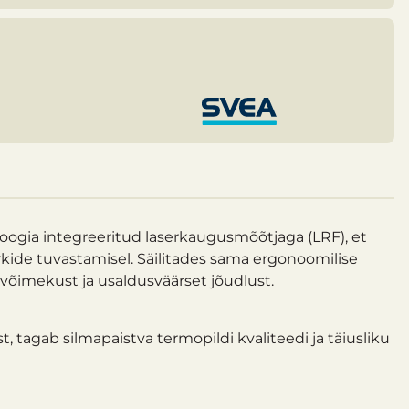
gia integreeritud laserkaugusmõõtjaga (LRF), et
ide tuvastamisel. Säilitades sama ergonoomilise
võimekust ja usaldusväärset jõudlust.
agab silmapaistva termopildi kvaliteedi ja täiusliku