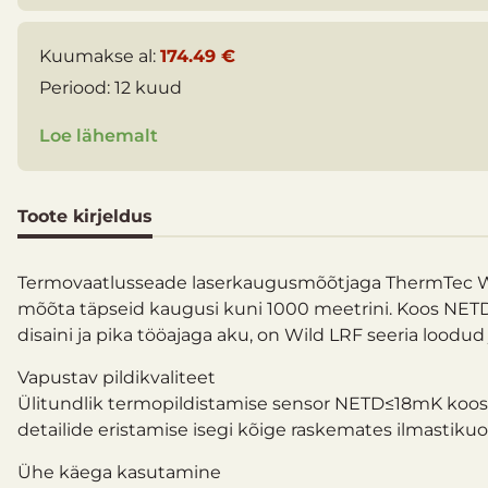
Kuumakse al:
174.49 €
Periood:
12 kuud
Loe lähemalt
Toote kirjeldus
Termovaatlusseade laserkaugusmõõtjaga ThermTec Wil
mõõta täpseid kaugusi kuni 1000 meetrini. Koos NETD
disaini ja pika tööajaga aku, on Wild LRF seeria loo
Vapustav pildikvaliteet
Ülitundlik termopildistamise sensor NETD≤18mK koos s
detailide eristamise isegi kõige raskemates ilmastikuo
Ühe käega kasutamine